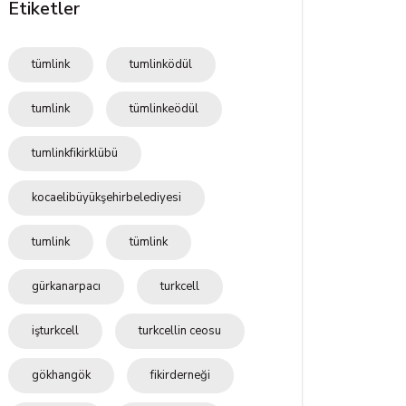
Etiketler
tümlink
tumlinködül
tumlink
tümlinkeödül
tumlinkfikirklübü
kocaelibüyükşehirbelediyesi
tumlink
tümlink
gürkanarpacı
turkcell
işturkcell
turkcellin ceosu
gökhangök
fikirderneği