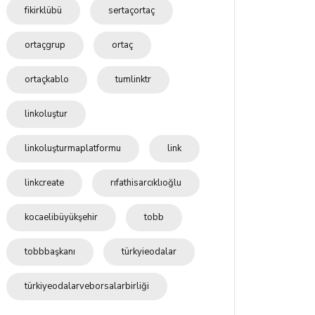
fikirklübü
sertaçortaç
ortaçgrup
ortaç
ortaçkablo
tumlinktr
linkoluştur
linkoluşturmaplatformu
link
linkcreate
rıfathisarcıklıoğlu
kocaelibüyükşehir
tobb
tobbbaşkanı
türkyieodalar
türkiyeodalarveborsalarbirliği