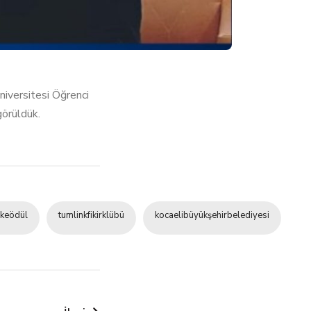
niversitesi Öğrenci
görüldük.
nkeödül
tumlinkfikirklübü
kocaelibüyükşehirbelediyesi