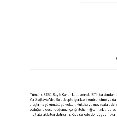
Tümlink; 5651 Sayılı Kanun kapsamında BTK tarafından o
Yer Sağlayıcı'dır. Bu sebeple içerikleri kontrol etme ya da
araştırma yükümlülüğü yoktur. Hukuka ve mevzuata aykırı
olduğunu düşündüğünüz içeriği
iletisim@tumlink.tr
adres
mail atarak bildirebilirsiniz. Kısa sürede dönüş yapmaya