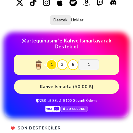
Destek
Linkler
@
arlequinasmr'e Kahve Ismarlayarak
Destek ol
×
1
3
5
Kahve Ismarla (50.00 ₺)
256-bit SSL & %100 Güvenli Ödeme
3D SECURE
SON DESTEKÇILER